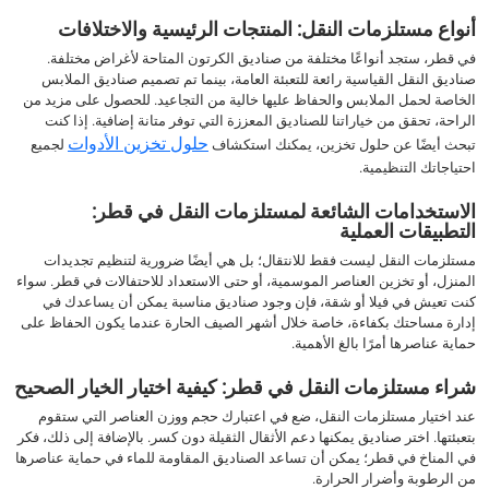
أنواع مستلزمات النقل: المنتجات الرئيسية والاختلافات
في قطر، ستجد أنواعًا مختلفة من صناديق الكرتون المتاحة لأغراض مختلفة.
صناديق النقل القياسية رائعة للتعبئة العامة، بينما تم تصميم صناديق الملابس
الخاصة لحمل الملابس والحفاظ عليها خالية من التجاعيد. للحصول على مزيد من
الراحة، تحقق من خياراتنا للصناديق المعززة التي توفر متانة إضافية. إذا كنت
حلول تخزين الأدوات
تبحث أيضًا عن حلول تخزين، يمكنك استكشاف
لجميع
احتياجاتك التنظيمية.
الاستخدامات الشائعة لمستلزمات النقل في قطر:
التطبيقات العملية
مستلزمات النقل ليست فقط للانتقال؛ بل هي أيضًا ضرورية لتنظيم تجديدات
المنزل، أو تخزين العناصر الموسمية، أو حتى الاستعداد للاحتفالات في قطر. سواء
كنت تعيش في فيلا أو شقة، فإن وجود صناديق مناسبة يمكن أن يساعدك في
إدارة مساحتك بكفاءة، خاصة خلال أشهر الصيف الحارة عندما يكون الحفاظ على
حماية عناصرها أمرًا بالغ الأهمية.
شراء مستلزمات النقل في قطر: كيفية اختيار الخيار الصحيح
عند اختيار مستلزمات النقل، ضع في اعتبارك حجم ووزن العناصر التي ستقوم
بتعبئتها. اختر صناديق يمكنها دعم الأثقال الثقيلة دون كسر. بالإضافة إلى ذلك، فكر
في المناخ في قطر؛ يمكن أن تساعد الصناديق المقاومة للماء في حماية عناصرها
من الرطوبة وأضرار الحرارة.