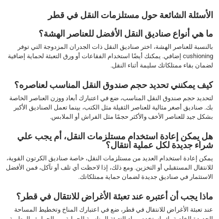
الأسئلة الشائعة حول مستلزمات النقل في قطر
ما هي أنواع صناديق النقل الأفضل للعناصر الهشة؟
بالنسبة للعناصر الهشة، اختر صناديق النقل ذات الجدران المزدوجة التي توفر
cushioning إضافي. يمكنك أيضًا استخدام الفقاعات أو ورق التعبئة لحماية إضافية
لضمان بقاء ممتلكاتك سليمة أثناء النقل.
كيف يمكنني تحديد حجم صندوق النقل المناسب لعناصره؟
لتحديد حجم صندوق النقل المناسب، ضع في اعتبارك أبعاد ووزن العناصر الخاصة
بك. صناديق أصغر مثالية للعناصر الثقيلة مثل الكتب، بينما تعمل الصناديق الأكبر
بشكل جيد للعناصر الأخف والأكثر حجمًا مثل الفراش أو الملابس.
هل يمكن إعادة استخدام مستلزمات النقل، أم يجب علي
شراء جديدة لكل عملية انتقال؟
يمكن إعادة استخدام العديد من مستلزمات النقل، خاصة صناديق الكرتون القوية،
للانتقال المستقبلي أو التخزين. ومع ذلك، إذا لاحظت أي تلف أو تآكل، فمن الأفضل
الاستثمار في صناديق جديدة لضمان حماية ممتلكاتك.
ماذا يجب أن أعتبره عند تعبئة الأغراض للانتقال في قطر؟
عند تعبئة الأغراض للانتقال في قطر، ضع في اعتبارك المناخ وتخطيط المساحة
الجديدة الخاصة بك. استخدم مواد التعبئة المناسبة للحماية من الحرارة والرطوبة،