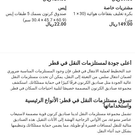
مشتريات خاصة
إيس
بكرة تغليف بفقاعات هوائية (30 × 1
صندوق كرتون بسمك 5 طبقات إيس
متر)
(60.9 × 45.7 × 30.4 سم)
149.00 ريال
22.00 ريال
1
أعلى جودة لمستلزمات النقل في قطر
عند التخطيط لعملية الانتقال في قطر، فإن وجود المستلزمات المناسبة ضروري
لضمان انتقال سلس. من التعبئة إلى النقل، يمكن أن تحدث مستلزمات النقل
عالية الجودة مثل صناديق الكرتون فرقًا كبيرًا في حماية ممتلكاتك. استكشف
مجموعة صناديق الكرتون المصممة خصيصًا لتلبية احتياجات السكان في قطر.
تسوق مستلزمات النقل في قطر: الأنواع الرئيسية
واستخداماتها
تشمل مجموعة مستلزمات النقل لدينا صناديق كرتون قوية مصممة لاستيعاب
عناصر متنوعة، من الأواني الزجاجية الهشة إلى الأثاث الثقيل. هذه الصناديق
مثالية للنقل لمسافات قصيرة أو طويلة، مما يضمن حماية ممتلكاتك وتنظيمها
بشكل جيد أثناء النقل.