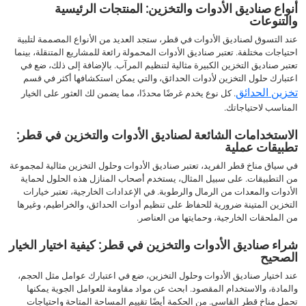
أنواع صناديق الأدوات والتخزين: المنتجات الرئيسية
والتنوعات
عند التسوق لصناديق الأدوات في قطر، ستجد العديد من الأنواع المصممة لتلبية
احتياجات مختلفة. تعتبر صناديق الأدوات المحمولة رائعة للمشاريع المتنقلة، بينما
تعتبر صناديق التخزين الكبيرة مثالية لتنظيم المرآب. بالإضافة إلى ذلك، ضع في
اعتبارك حلول التخزين لأدوات الحدائق، والتي يمكن استكشافها أكثر في قسم
تخزين الحدائق
. كل نوع يخدم غرضًا محددًا، مما يضمن لك العثور على الخيار
المناسب لاحتياجاتك.
الاستخدامات الشائعة لصناديق الأدوات والتخزين في قطر:
تطبيقات عملية
في سياق مناخ قطر الفريد، تعتبر صناديق الأدوات وحلول التخزين مثالية لمجموعة
من التطبيقات. على سبيل المثال، يستخدم أصحاب المنازل هذه الحلول لحماية
الأدوات والمعدات من الرمال والرطوبة. في الإعدادات الخارجية، تعتبر خيارات
التخزين المتينة ضرورية للحفاظ على تنظيم أدوات الحدائق، والخراطيم، وغيرها
من الملحقات الخارجية، وحمايتها من العناصر.
شراء صناديق الأدوات والتخزين في قطر: كيفية اختيار الخيار
الصحيح
عند اختيار صناديق الأدوات وحلول التخزين، ضع في اعتبارك عوامل مثل الحجم،
والمادة، والاستخدام المقصود. ابحث عن مواد مقاومة للعوامل الجوية يمكنها
تحمل مناخ قطر القاسي. من الحكمة أيضًا تقييم المساحة المتاحة واحتياجات