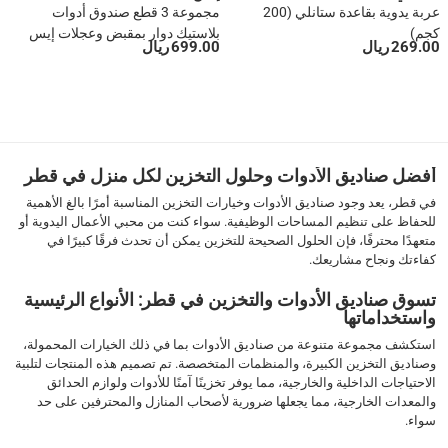
عربة يدوية بقاعدة ستانلي (200
مجموعة 3 قطع صندوق أدوات
كجم)
بلاستيك دوار بمقبض وعجلات إيس
269.00 ريال
699.00 ريال
1
2
3
›
››
أفضل صناديق الأدوات وحلول التخزين لكل منزل في قطر
في قطر، يعد وجود صناديق الأدوات وخيارات التخزين المناسبة أمرًا بالغ الأهمية
للحفاظ على تنظيم المساحات الوظيفية. سواء كنت من محبي الأعمال اليدوية أو
متعهدًا محترفًا، فإن الحلول الصحيحة للتخزين يمكن أن تحدث فرقًا كبيرًا في
كفاءتك ونجاح مشاريعك.
تسوق صناديق الأدوات والتخزين في قطر: الأنواع الرئيسية
واستخداماتها
استكشف مجموعة متنوعة من صناديق الأدوات بما في ذلك الخيارات المحمولة،
وصناديق التخزين الكبيرة، والمنظمات المتخصصة. تم تصميم هذه المنتجات لتلبية
الاحتياجات الداخلية والخارجية، مما يوفر تخزينًا آمنًا للأدوات ولوازم الحدائق
والمعدات الخارجية، مما يجعلها ضرورية لأصحاب المنازل والمحترفين على حد
سواء.