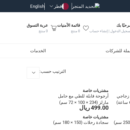
تحديد المتجر
قطر
English
رحبًا بك
قائمة الأمنيات
عربة التسوق
سجيل الدخول | إنشاء حساب
0
منتج
0
منتج
جملة للشركات
الخدمات
الترتيب حسب
:
مشتريات خاصة
زجاجي
أرجوحة قابلة للطي مع حامل
مارلز (234 × 100 × 72 سم)
499.00 ريال
مشتريات خاصة
سجادة رحلات (150 × 180 سم)