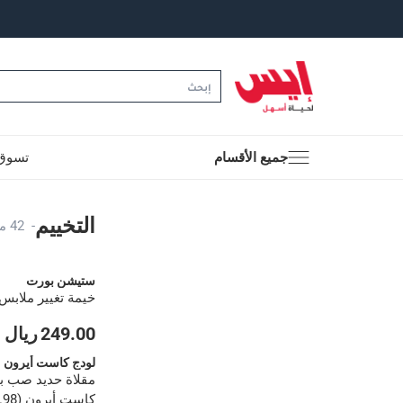
جميع الأقسام
تسوق 
التخييم
التخييم
-
42 منتجات
ستيشن بورت
خيمة تغيير ملابس
249.00 ريال
لودج كاست أيرون