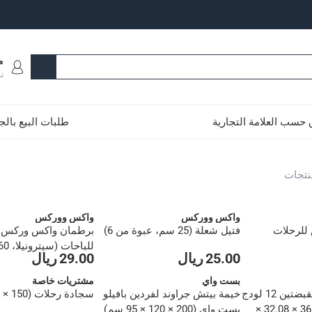
م
ت
حسب العلامة التجارية
طلبات البيع بال
واكس ووركس
واكس ووركس
 للرحلات
فتيل شعلة (25 سم، عبوة من 6)
برطمان واكس وركس 
للباحات (سيترونيلا، 60 ساعة)
25.00 ريال
29.00 ريال
بست واي
مشتريات خاصة
مقلاة حديد صب بقبضتين 12 لودج
خيمة بيتش جراوند لفردين بافيلو
سجادة رحلات (150 × 250 سم)
كاست أيرون (36.98 × 32.08 ×
بست واي (200 × 120 × 95 سم)