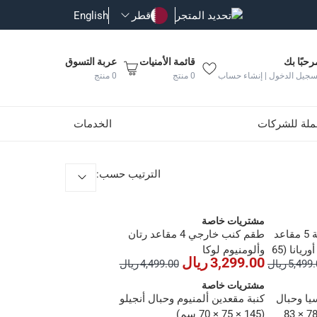
تحديد المتجر
قطر
English
رحبًا بك
قائمة الأمنيات
عربة التسوق
سجيل الدخول | إنشاء حساب
0
منتج
0
منتج
جملة للشركات
الخدمات
الترتيب حسب
:
مشتريات خاصة
طقم كنب خارجي زاوية 5 مقاعد
طقم كنب خارجي 4 مقاعد رتان
فولاذ مع سطح خشبي أوريانا (65
وألومنيوم لوكا
3,299.00 ريال
5,49 ريال
4,499.00 ريال
مشتريات خاصة
يا وحبال
كنبة مقعدين ألمنيوم وحبال أنجيلو
سيكامور ريبون (80 × 78 × 83
(145 × 75 × 70 سم)