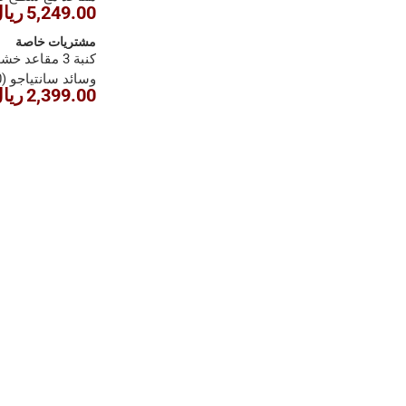
5,249.00 ريال
مشتريات خاصة
كنبة 3 مقاعد 
2,399.00 ريال
سم)
1