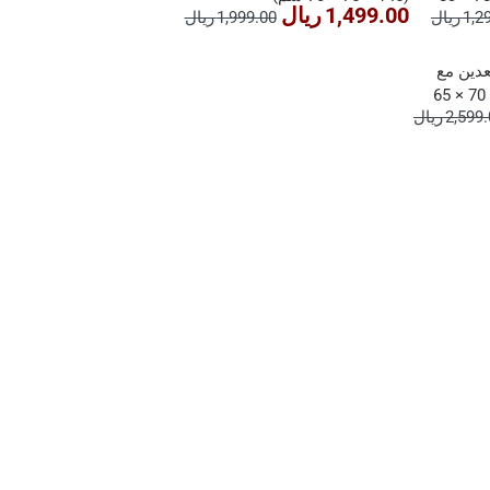
1,499.00 ريال
 ريال
1,999.00 ريال
دين مع
وسائد سيشيلز (174 × 70 × 65
2,59 ريال