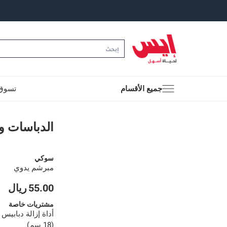
جميع الأقسام
تسوق 
الدباسات والبراشيم
الدباسات و
سوكي
مبرشم يدوي
55.00 ريال
مشتريات خاصة
أداة إزالة دبابيس
(18 سم)