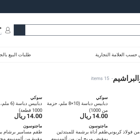
م
ت
حسب العلامة التجارية
طلبات البيع بال
البراشيم
15 items
-
سوكي
سوكي
دبابيس دباسة (10×8 ملم، حزمة
دبابيس دباس
من 1000)
1000 قطعة)
14.00 ريال
14.00 ريال
ماجنوسون
ماجنوسون
 من فولاذ كربوني
طقم أداة برشمة للمبتدئين
طقم مسامير برشام ب
بمقبض مريح لين من ألومنيوم
مقببة من ألومنيوم مج