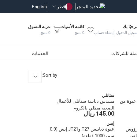
تحديد المتجر
قطر
English
رحبًا بك
قائمة الأمنيات
عربة التسوق
سجيل الدخول | إنشاء حساب
0
منتج
0
منتج
جملة للشركات
الخدمات
:
Sort by
ستانلي
ة (6 ملم، عبوة من
مسدس دباسة ستانلي للأعمال
الصعبة مطلي بالكروم
145.00 ريال
إيس
رؤوس
عبوة دبابيس T27 وJT21 إيس (0.9
لفن
سم، 1000 قطعة)