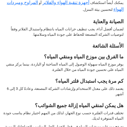
أجهزة تنقية الهواء والفلاتر
المراوح ومبردات
يمكنك أيضاً استكشاف
أو
الهواء
لتحسين بيئة المنزل.
الصيانة والعناية
لضمان أفضل أداء، يجب تنظيف خزانات المياه بانتظام واستبدال الفلاتر وفقاً
لتوصيات الشركة المصنعة للحفاظ على جودة المياه وسلامتها.
الأسئلة الشائعة
ما الفرق بين موزع المياه ومنقي المياه؟
يوفر موزع المياه سهولة الوصول إلى المياه الساخنة أو الباردة، بينما يركز منقي
المياه على تحسين جودة المياه من خلال الفلترة.
كم مرة يجب استبدال فلتر المياه؟
يعتمد ذلك على معدل الاستخدام وإرشادات الشركة المصنعة، وعادةً كل 3 إلى 6
أشهر.
هل يمكن لمنقي المياه إزالة جميع الشوائب؟
تختلف قدرات الفلترة حسب نوع الجهاز، لذلك من المهم اختيار نظام يناسب جودة
المياه المتوفرة لديك.
تصفح موزعات ومنقيات المياه في قطر لاختيار الحل المناسب لاحتياجاتك اليومية.