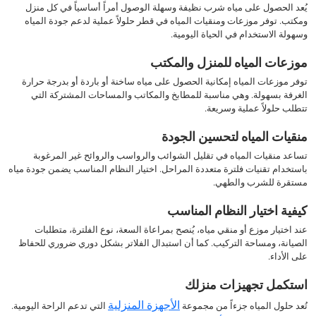
يُعد الحصول على مياه شرب نظيفة وسهلة الوصول أمراً أساسياً في كل منزل
ومكتب. توفر موزعات ومنقيات المياه في قطر حلولاً عملية لدعم جودة المياه
وسهولة الاستخدام في الحياة اليومية.
موزعات المياه للمنزل والمكتب
توفر موزعات المياه إمكانية الحصول على مياه ساخنة أو باردة أو بدرجة حرارة
الغرفة بسهولة. وهي مناسبة للمطابخ والمكاتب والمساحات المشتركة التي
تتطلب حلولاً عملية وسريعة.
منقيات المياه لتحسين الجودة
تساعد منقيات المياه في تقليل الشوائب والرواسب والروائح غير المرغوبة
باستخدام تقنيات فلترة متعددة المراحل. اختيار النظام المناسب يضمن جودة مياه
مستقرة للشرب والطهي.
كيفية اختيار النظام المناسب
عند اختيار موزع أو منقي مياه، يُنصح بمراعاة السعة، نوع الفلترة، متطلبات
الصيانة، ومساحة التركيب. كما أن استبدال الفلاتر بشكل دوري ضروري للحفاظ
على الأداء.
استكمل تجهيزات منزلك
الأجهزة المنزلية
تُعد حلول المياه جزءاً من مجموعة
التي تدعم الراحة اليومية.