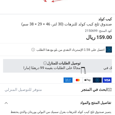
ACE6291048140672
Delivery & Returns
كيب كولد
صندوق ثلج كيب كولد للنزهات (30 لتر، 46 × 29 × 38 سم)
delivery method
كود المنتج
:
2150699
التوصيل المُتَتَبَّع: خلال 1 إلى 5 أيام عمل
-
توصيل مجاني للطلبات فوق 99 د.إ، أو رس
159.00 ريال
delivery times
طلبات الطرود: توصيل خلال 1 إلى 3 أيام عمل
-
توصيل مجاني للطلبات 
احصل على
1.59
الإسترداد النقدي من بلو مع هذا الطلب
توصيل المنتجات الكبيرة أو التي تحتاج تركيب: خلال 2 إلى 4 أيام عمل
توصيل الطلبات للمنازل
توصيل المنتجات مباشرة من المورّد: خلال 2 إلى 4 أيام عمل
مجانًا على الطلبات بقيمة 99 درهمًا إمارا
collection
الاستلام من المتجر عبر خدمة “انقر واستلم” لمنتجات محددة (
ابحث في المتجر
متوفر للتوصيل المنزلي
returns
إرجاع مجاني لمنتجات محددة خلال 30 يوم من عملية الشراء
تفاصيل المنتج والمواد
What's in the Box
يتميز صندوق ثلج كيب كولد للنزهات بعزل سميك من البولي يوريثان والذي يحتفظ